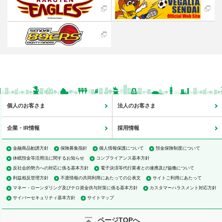
個人のお客さま
法人のお客さま
企業・IR情報
採用情報
金融商品勧誘方針
保険募集指針
個人情報保護について
預金保険制度について
休眠預金等活用法に関するお知らせ
コンプライアンス基本方針
反社会的勢力への対応に係る基本方針
電子決済等代行業者との連携及び協働について
利益相反管理方針
不渡情報の共同利用にあたっての公表文
サイトご利用にあたって
マネー・ローンダリング及びテロ資金供与対策に係る基本方針
カスタマーハラスメント対応方針
サイバーセキュリティ基本方針
サイトマップ
ページTOPへ