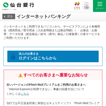
メニュー
金融機関コード「0512」
インターネットバンキング
戻る
インターネットをご利用できるパソコンから、サービスプランにより各種照
会（残高照会／取引照会（入出金明細または振込明細））・お振込・お振
替・データ伝送（総合振込／給与（賞与）振込／口座振替）の各サービスを
ご利用いただけます。
法人の
お客さま
ログインはこちらから
すべてのお客さまへ重要なお知らせ
古いバージョンのPhish Wallプレミアムをご利用のお客さまへ
「Internet Explorerが利用できない」事象の回避方法について
くわしくは
こちら
当行では不正送金対策に有効なセキュリティソフト「Phish Wallプレミア