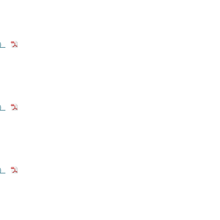
）
）
）