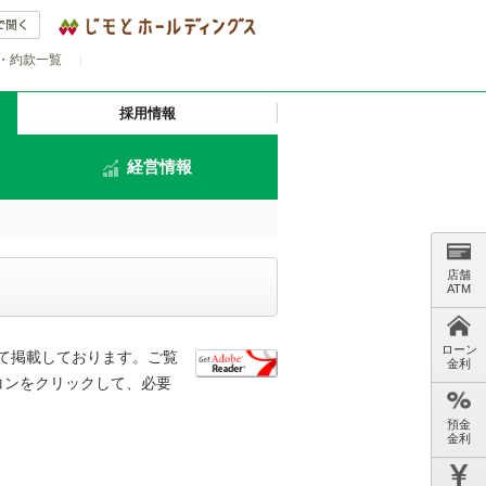
・約款一覧
|
採用情報
経営情報
店舗
ATM
ローン
て掲載しております。ご覧
金利
イコンをクリックして、必要
預金
金利