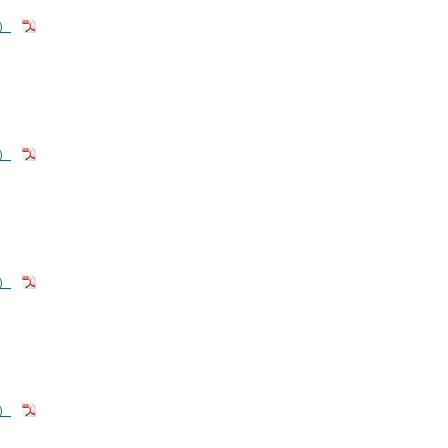
）
）
）
）