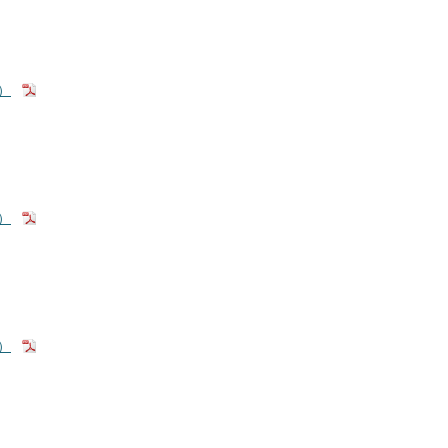
）
）
）