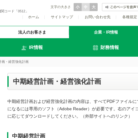
文字の大きさ
小
中
大
関コード「0512」
|
ホーム
|
サイトマップ
|
お問い合わせ先
|
各種規定
法人のお客さま
企業・IR情報
IR情報
財務情報
計画・経営強化計画
中期経営計画・経営強化計画
中期経営計画および経営強化計画の内容は、すべてPDFファイルに
になるには専用のソフト（Adobe Reader）が必要です。右のア
に応じてダウンロードしてください。（外部サイトへのリンク）
中期経営計画