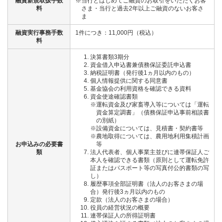
融資新規取扱手数
※当行とはじめてご融資のお取引をいただくお客
料
さま・当行と過去2年以上ご融資のないお客さ
ま
融資実行事務手数
1件につき：11,000円（税込）
料
決算書類3期分
資金借入申込書兼債務保証委託申込書
納税証明書（発行後1ヵ月以内のもの）
個人情報提供に関する同意書
基金協会の利用資格を確認できる資料
資金使途確認書類
※運転資金及び家畜導入等については「運転
資金算定調書」（債務保証申込事前相談書
の別紙）
※設備資金については、見積書・契約書等
※農地取得については、農用地利用集積計画
お申込みの必要書
等
類
法人代表者、個人事業主並びに連帯保証人ご
本人を確認できる書類（原則として運転免許
証またはパスポート等の写真付公的書類の写
し）
履歴事項全部証明書（法人のお客さまの場
合）発行後3ヵ月以内のもの
定款（法人のお客さまの場合）
役員の経営状況の概要
連帯保証人の所得証明書