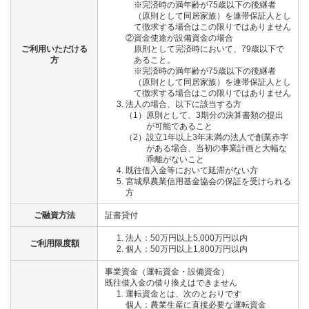
※完済時の満年齢が75歳以下の後継者
（原則として同居家族）を連帯保証人とし
て徴求する場合はこの限りではありません
②資金使途が設備資金の場合
ご利用いただける
原則として完済時において、79歳以下で
方
あること。
※完済時の満年齢が75歳以下の後継者
（原則として同居家族）を連帯保証人とし
て徴求する場合はこの限りではありません
法人の場合、以下に該当する方
（1）原則として、3期分の決算書類の提出
が可能であること
（2）設立1年以上3年未満の法人で創業赤字
がある場合、当初の事業計画と大幅な
乖離がないこと
既往借入金等において延滞がない方
宮城県農業信用基金協会の保証を受けられる
方
ご融資方法
証書貸付
法人：50万円以上5,000万円以内
ご利用限度額
個人：50万円以上1,800万円以内
事業資金（運転資金・設備資金）
既往借入金の借り換えはできません
運転資金とは、次のとおりです
個人：農業生産に直接必要な運転資金