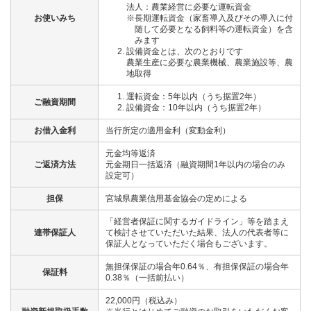
法人：農業経営に必要な運転資金
お使いみち
※長期運転資金（家畜導入及びその導入に付
随して必要となる飼料等の運転資金）を含
みます
設備資金とは、次のとおりです
農業生産に必要な農業機械、農業施設等、農
地取得
運転資金：5年以内（うち据置2年）
ご融資期間
設備資金：10年以内（うち据置2年）
お借入金利
当行所定の適用金利（変動金利）
元金均等返済
ご返済方法
元金期日一括返済（融資期間1年以内の場合のみ
設定可）
担保
宮城県農業信用基金協会の定めによる
「経営者保証に関するガイドライン」等を踏まえ
連帯保証人
て検討させていただいた結果、法人の代表者等に
保証人となっていただく場合もございます。
無担保保証の場合年0.64％、有担保保証の場合年
保証料
0.38％（一括前払い）
22,000円（税込み）