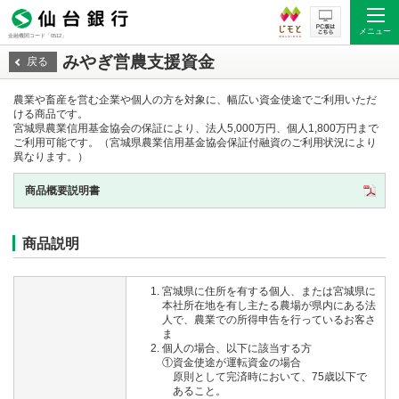
メニュー
金融機関コード「0512」
みやぎ営農支援資金
戻る
農業や畜産を営む企業や個人の方を対象に、幅広い資金使途でご利用いただ
ける商品です。
宮城県農業信用基金協会の保証により、法人5,000万円、個人1,800万円まで
ご利用可能です。（宮城県農業信用基金協会保証付融資のご利用状況により
異なります。）
商品概要説明書
商品説明
宮城県に住所を有する個人、または宮城県に
本社所在地を有し主たる農場が県内にある法
人で、農業での所得申告を行っているお客さ
ま
個人の場合、以下に該当する方
①資金使途が運転資金の場合
原則として完済時において、75歳以下で
あること。