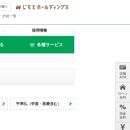
・約款一覧
|
採用情報
る
各種サービス
店舗
ATM
ローン
金利
平準払（学資・医療含む）
預金
金利