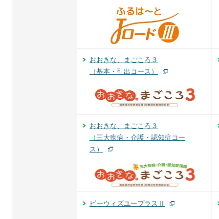
おおきな、まごころ３
（基本・引出コース）
おおきな、まごころ３
（三大疾病・介護・認知症コー
ス）
ビーウィズユープラスⅡ