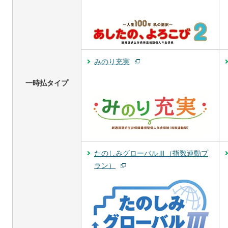
みのり充実
一時払タイプ
たのしみグローバルⅢ（指数連動プ
ラン）