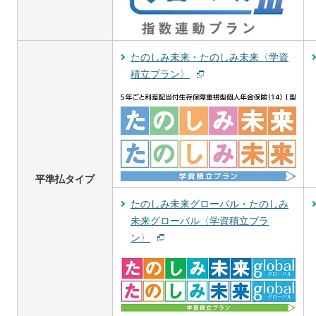
たのしみ未来・たのしみ未来〈学資
積立プラン〉
平準払タイプ
たのしみ未来グローバル・たのしみ
未来グローバル〈学資積立プラ
ン〉