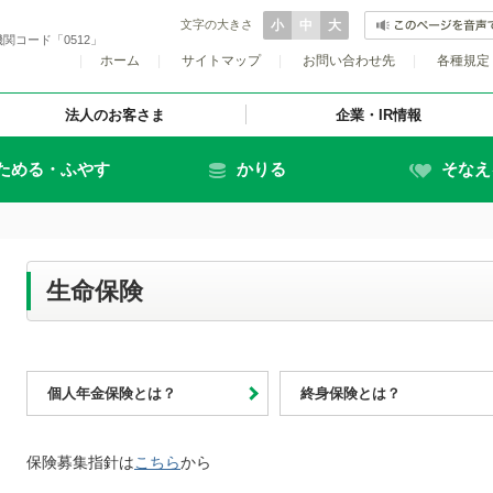
文字の大きさ
小
中
大
関コード「0512」
|
ホーム
|
サイトマップ
|
お問い合わせ先
|
各種規定
法人のお客さま
企業・IR情報
ためる・ふやす
かりる
そなえ
生命保険
個人年金保険とは？
終身保険とは？
保険募集指針は
こちら
から