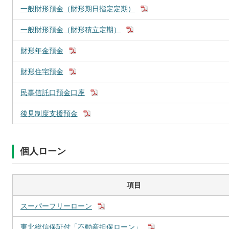
一般財形預金（財形期日指定定期）
一般財形預金（財形積立定期）
財形年金預金
財形住宅預金
民事信託口預金口座
後見制度支援預金
個人ローン
項目
スーパーフリーローン
東北総信保証付「不動産担保ローン」