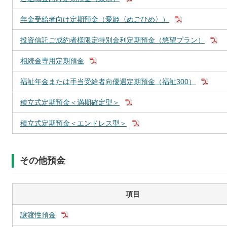
年金受給者向け定期預金（愛姫〈めごひめ〉）
投資信託ご成約者様限定特別金利定期預金（悠望プラン）
相続金専用定期預金
福祉年金または手当受給者向優遇定期預金（福祉300）
積立式定期預金＜満期確定型＞
積立式定期預金＜エンドレス型＞
その他預金
項目
譲渡性預金