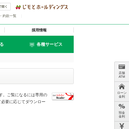
・約款一覧
|
採用情報
る
各種サービス
店舗
ATM
ローン
す。ご覧になるには専用の
金利
して必要に応じてダウンロー
預金
金利