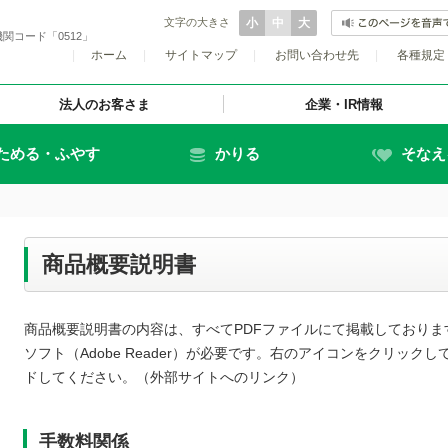
文字の大きさ
小
中
大
関コード「0512」
|
ホーム
|
サイトマップ
|
お問い合わせ先
|
各種規定
法人のお客さま
企業・IR情報
ためる・ふやす
かりる
そなえ
商品概要説明書
商品概要説明書の内容は、すべてPDFファイルにて掲載しておりま
ソフト（Adobe Reader）が必要です。右のアイコンをクリック
ドしてください。（外部サイトへのリンク）
手数料関係