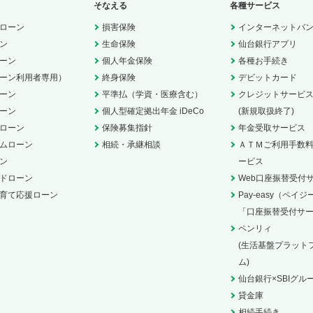
そなえる
各種サービス
ローン
損害保険
インターネットバ
ン
生命保険
仙台銀行アプリ
ーン
個人年金保険
各種お手続き
ーン利用者専用）
終身保険
デビットカード
ーン
平準払（学資・医療含む）
クレジットサービ
ーン
個人型確定拠出年金 iDeCo
(新規取扱終了)
ローン
保険募集指針
年金受取サービス
ムローン
相続・承継相談
ＡＴＭご利用手数
ン
ービス
ドローン
Web口座振替受付
育て応援ローン
Pay-easy（ペイジ
「口座振替受付サ
ペンリィ
(生活基盤プラット
ム)
仙台銀行×SBIグル
貸金庫
相続手続き