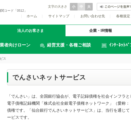
文字の大きさ
小
中
大
関コード「0512」
|
ホーム
|
サイトマップ
|
お問い合わせ先
|
各種規定
法人のお客さま
企業・IR情報
業者向けローン
経営支援・各種ご相談
ｲﾝﾀｰﾈｯﾄﾊﾞ
ビス
でんさいネットサービス
「でんさい」は、全国銀行協会が、電子記録債権を社会インフラと
電子債権記録機関「株式会社全銀電子債権ネットワーク」（愛称：
債権です。「仙台銀行でんさいネットサービス」は、当行を通じて
ービスです。