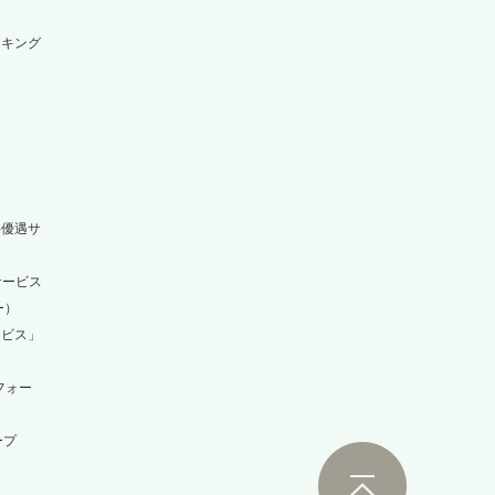
ンキング
ス
料優遇サ
サービス
ー）
ービス」
フォー
ープ