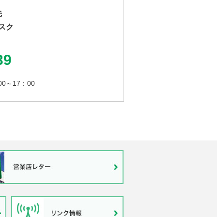
先
スク
39
～17：00