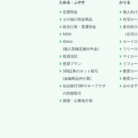
ためる・ふやす
かりる
定期預金
個人向け
その他の預金商品
住宅ロー
総合口座・普通預金
多目的ロ
NISA
（住宅ロ
iDeco
カードロ
(個人型確定拠出年金)
フリーロ
投資信託
マイカー
悠望プラン
リフォー
SBI証券のネット取引
教育ロー
(金融商品仲介業)
教育カー
仙台銀行SBIマネープラザ
みやぎ子
の対面取引
国債・公募地方債