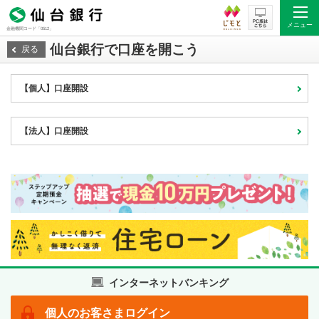
メニュー
金融機関コード「0512」
仙台銀行で口座を開こう
戻る
【個人】口座開設
【法人】口座開設
インターネットバンキング
個人の
お客さま
ログイン