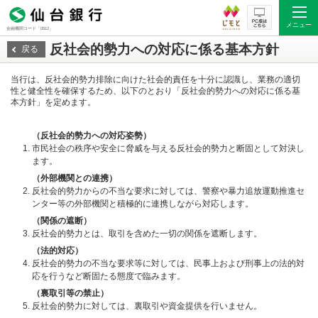
メニュー
金融機関コード「0512」
反社会的勢力への対応に係る基本方針
戻る
当行は、反社会的勢力排除に向けた社会的責任を十分に認識し、業務の適切
性と健全性を確保するため、以下のとおり「反社会的勢力への対応に係る基
本方針」を定めます。
（反社会的勢力への対応姿勢）
市民社会の秩序や安全に脅威を与える反社会的勢力と断固として対決し
ます。
（外部機関との連携）
反社会的勢力からの不当な要求に対しては、警察や暴力追放運動推進セ
ンター等の外部機関と積極的に連携しながら対応します。
（関係の遮断）
反社会的勢力とは、取引を含めた一切の関係を遮断します。
（法的対応）
反社会的勢力の不当な要求等に対しては、民事上および刑事上の法的対
応を行うなど断固たる態度で臨みます。
（裏取引等の禁止）
反社会的勢力に対しては、裏取引や資金提供を行いません。